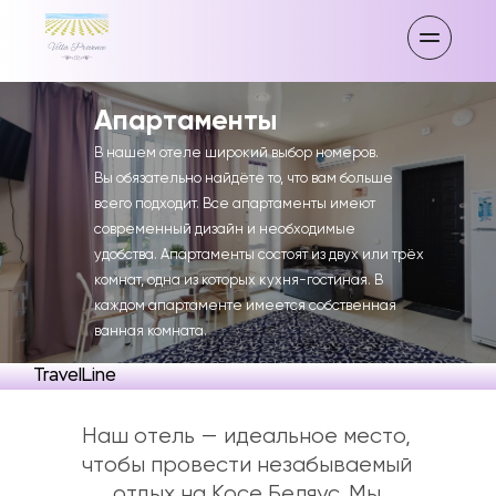
Апартаменты
В нашем отеле широкий выбор номеров. 
Вы обязательно найдёте то, что вам больше 
всего подходит. Все апартаменты имеют 
современный дизайн и необходимые 
удобства. Апартаменты состоят из двух или трёх 
комнат, одна из которых кухня-гостиная. В 
каждом апартаменте имеется собственная 
ванная комната.
TravelLine
Наш отель — идеальное место, 
чтобы провести незабываемый 
отдых на Косе Беляус. Мы 